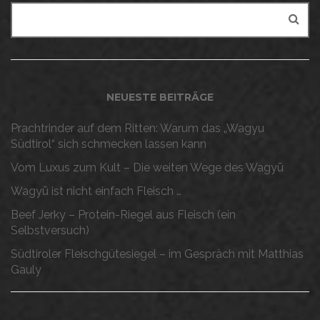
NEUESTE BEITRÄGE
Prachtrinder auf dem Ritten: Warum das „Wagyu
Südtirol“ sich schmecken lassen kann
Vom Luxus zum Kult – Die weiten Wege des Wagyū
Wagyū ist nicht einfach Fleisch …
Beef Jerky – Protein-Riegel aus Fleisch (ein
Selbstversuch)
Südtiroler Fleischgütesiegel – im Gespräch mit Matthias
Gauly