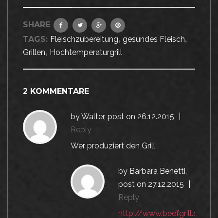
SHARE
TAGS:
Fleischzubereitung
,
gesundes Fleisch
,
Grillen
,
Hochtemperaturgrill
2 KOMMENTARE
by
Walter
, post on
26.12.2015
|
Reply
Wer produziert den Grill
by
Barbara Benetti
,
post on
27.12.2015
|
Reply
http://www.beefgrill.eu/