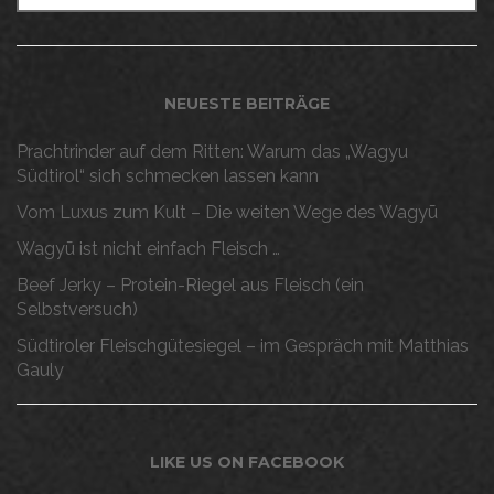
NEUESTE BEITRÄGE
Prachtrinder auf dem Ritten: Warum das „Wagyu
Südtirol“ sich schmecken lassen kann
Vom Luxus zum Kult – Die weiten Wege des Wagyū
Wagyū ist nicht einfach Fleisch …
Beef Jerky – Protein-Riegel aus Fleisch (ein
Selbstversuch)
Südtiroler Fleischgütesiegel – im Gespräch mit Matthias
Gauly
LIKE US ON FACEBOOK