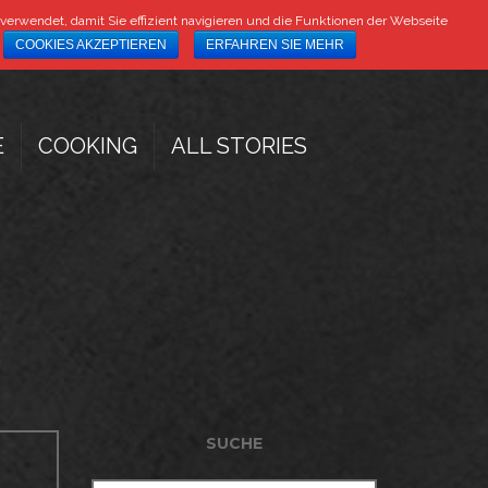
DE
IT
erwendet, damit Sie effizient navigieren und die Funktionen der Webseite
COOKIES AKZEPTIEREN
ERFAHREN SIE MEHR
E
COOKING
ALL STORIES
SUCHE