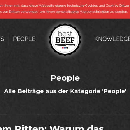
Ihnen mit, dass diese Webseite eigene technische Cookies und Cookies Dritter v
von Dritten verwendet, um Ihnen personalisierte Werbenachrichten zu senden.
TS
PEOPLE
KNOWLEDG
People
Alle Beiträge aus der Kategorie 'People'
dem Ritten: Warum das