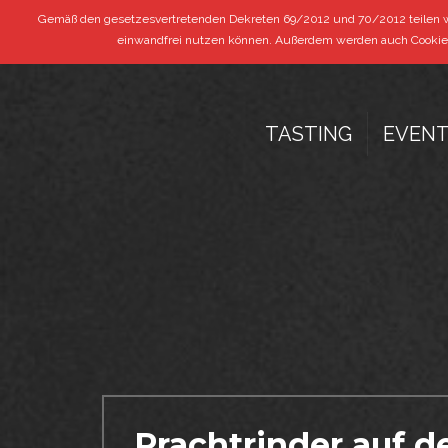
+39 0473 292 292
|
info@bestbeef.it
Gemäß den gesetzesvertretenden Dekreten 69/2012 und 70/2012 teilen wir 
einwandfrei nutzen können. Außerdem werden auch Cookies 
TASTING
EVEN
Prachtrinder auf 