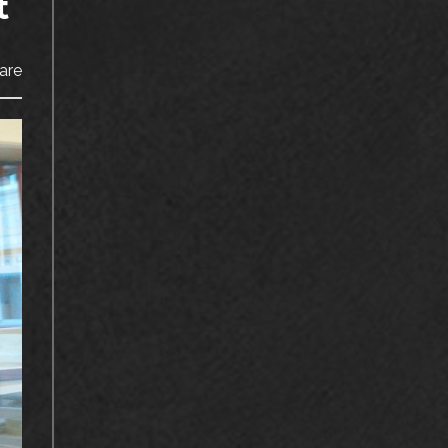
t
are