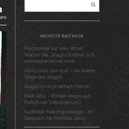
n
are
NEUESTE BEITRÄGE
Prachtrinder auf dem Ritten:
Warum das „Wagyu Südtirol“ sich
schmecken lassen kann
Vom Luxus zum Kult – Die weiten
Wege des Wagyū
Wagyū ist nicht einfach Fleisch …
Beef Jerky – Protein-Riegel aus
Fleisch (ein Selbstversuch)
Südtiroler Fleischgütesiegel – im
Gespräch mit Matthias Gauly