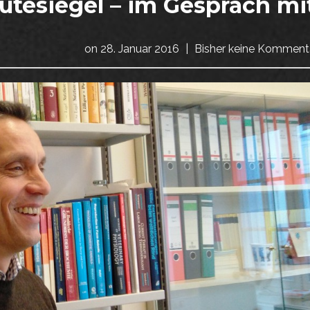
gütesiegel – im Gespräch mi
on
28. Januar 2016
|
Bisher keine Komment