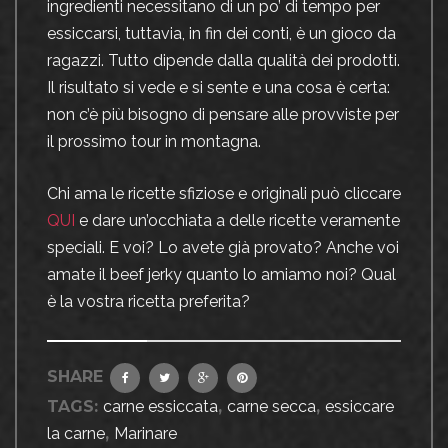
ingredienti necessitano di un po’ di tempo per
essiccarsi, tuttavia, in fin dei conti, è un gioco da
ragazzi. Tutto dipende dalla qualità dei prodotti.
Il risultato si vede e si sente e una cosa è certa:
non c’è più bisogno di pensare alle provviste per
il prossimo tour in montagna.
Chi ama le ricette sfiziose e originali può cliccare
QUI
e dare un’occhiata a delle ricette veramente
speciali. E voi? Lo avete già provato? Anche voi
amate il beef jerky quanto lo amiamo noi? Qual
è la vostra ricetta preferita?
SHARE
TAGS:
carne essiccata
,
carne secca
,
essiccare
la carne
,
Marinare