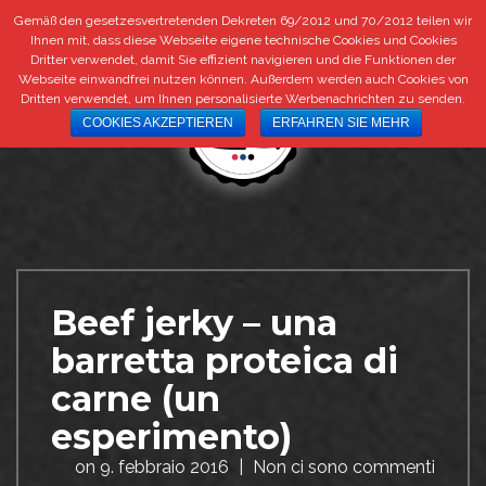
Gemäß den gesetzesvertretenden Dekreten 69/2012 und 70/2012 teilen wir
+39 0473 292 292
|
info@bestbeef.it
DE
IT
Ihnen mit, dass diese Webseite eigene technische Cookies und Cookies
Dritter verwendet, damit Sie effizient navigieren und die Funktionen der
Webseite einwandfrei nutzen können. Außerdem werden auch Cookies von
Dritten verwendet, um Ihnen personalisierte Werbenachrichten zu senden.
COOKIES AKZEPTIEREN
ERFAHREN SIE MEHR
Beef jerky – una
barretta proteica di
carne (un
esperimento)
on
9. febbraio 2016
|
Non ci sono commenti